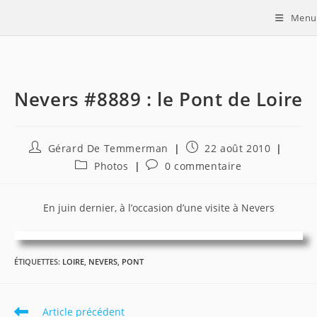
Skip
Menu
to
content
Nevers #8889 : le Pont de Loire
Auteur/autrice
Publication
Gérard De Temmerman
22 août 2010
de
publiée :
Post
Commentaires
Photos
0 commentaire
la
category:
de
publication :
la
publication :
En juin dernier, à l’occasion d’une visite à Nevers
ÉTIQUETTES
:
LOIRE
,
NEVERS
,
PONT
Read
Article précédent