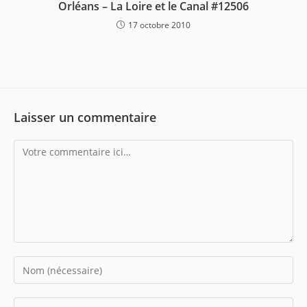
Orléans – La Loire et le Canal #12506
17 octobre 2010
Laisser un commentaire
Comment
Enter
your
name
Enter