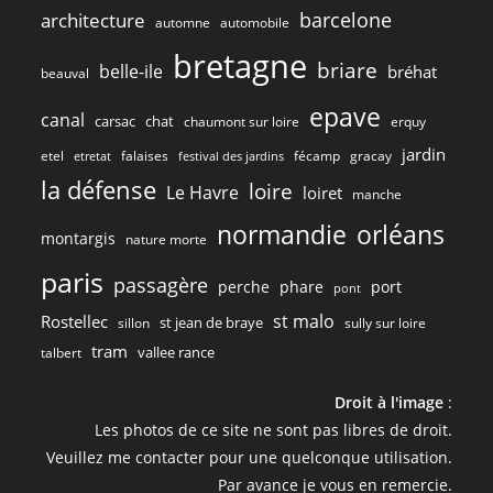
barcelone
architecture
automne
automobile
bretagne
briare
belle-ile
bréhat
beauval
epave
canal
carsac
chat
chaumont sur loire
erquy
jardin
etel
gracay
falaises
fécamp
etretat
festival des jardins
la défense
loire
Le Havre
loiret
manche
normandie
orléans
montargis
nature morte
paris
passagère
perche
phare
port
pont
st malo
Rostellec
st jean de braye
sillon
sully sur loire
tram
vallee rance
talbert
Droit à l'image
:
Les photos de ce site ne sont pas libres de droit.
Veuillez me contacter pour une quelconque utilisation.
Par avance je vous en remercie.