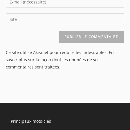
or
your
username
email
Saisir
to
address
l’URL
comment
to
de
comment
votre
site
Ce site utilise Akismet pour réduire les indésirables.
En
(facultatif)
savoir plus sur la façon dont les données de vos
commentaires sont traitées
.
Principaux mots-clés