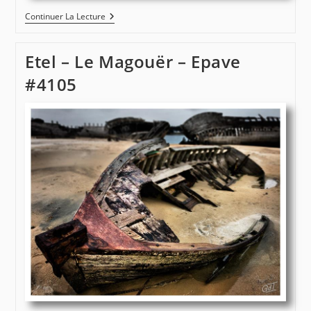
Epaves
Continuer La Lecture
–
Le
Magouër
Etel – Le Magouër – Epave
–
Etel
#4105
#4082