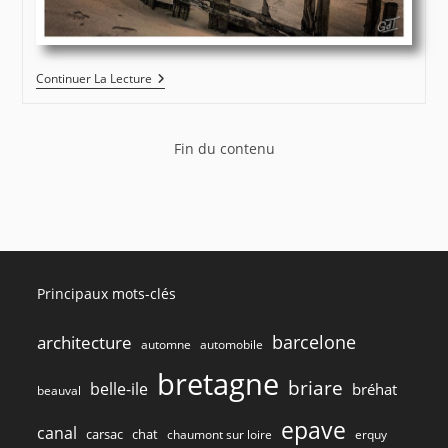
Epaves
Continuer La Lecture
–
Le
Magouër
–
Fin du contenu
Etel
#4084
Principaux mots-clés
barcelone
architecture
automne
automobile
bretagne
briare
belle-ile
bréhat
beauval
epave
canal
carsac
chat
chaumont sur loire
erquy