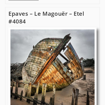
–
Le
Magouër
Epaves – Le Magouër – Etel
–
Etel
#4084
#4087