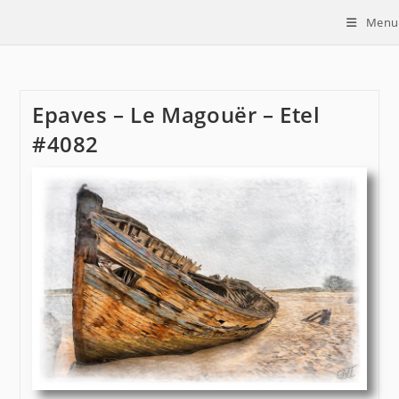
Skip
Menu
to
content
Epaves – Le Magouër – Etel
#4082