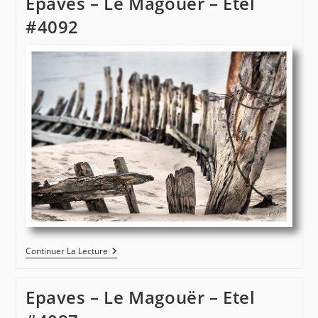
Epaves – Le Magouër – Etel
–
Etel
#4092
#4079
Epaves
Continuer La Lecture
–
Le
Magouër
Epaves – Le Magouër – Etel
–
Etel