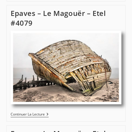
Le
Magouër
Epaves – Le Magouër – Etel
–
Etel
#4079
#4080
Epaves
Continuer La Lecture
–
Le
Magouër