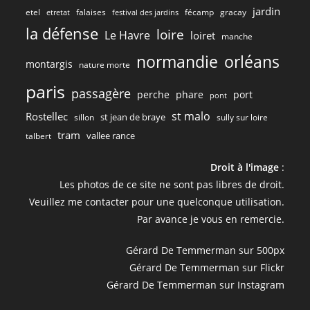
jardin
etel
gracay
falaises
fécamp
etretat
festival des jardins
la défense
loire
Le Havre
loiret
manche
normandie
orléans
montargis
nature morte
paris
passagère
perche
phare
port
pont
st malo
Rostellec
st jean de braye
sillon
sully sur loire
tram
vallee rance
talbert
Droit à l'image
:
Les photos de ce site ne sont pas libres de droit.
Veuillez me contacter pour une quelconque utilisation.
Par avance je vous en remercie.
Gérard De Temmerman sur 500px
Gérard De Temmerman sur Flickr
Gérard De Temmerman sur Instagram