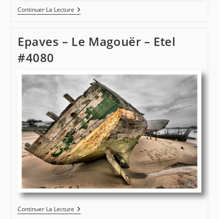
Etel
Continuer La Lecture
–
Le
Magouër
Epaves – Le Magouër – Etel
–
Epave
#4080
#4105
Epaves
Continuer La Lecture
–