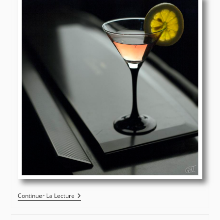
St
Continuer La Lecture
Denis
En
Val