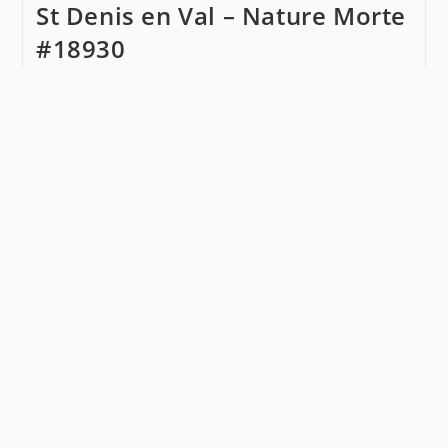
St Denis en Val – Nature Morte
–
Nature
#18930
Morte
#18954