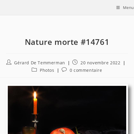
Skip
Menu
to
content
Nature morte #14761
Auteur/autrice
Publication
Gérard De Temmerman
20 novembre 2022
de
publiée :
Post
Commentaires
Photos
0 commentaire
la
category:
de
publication :
la
publication :