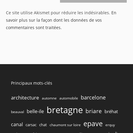
site
Ce site utilise Akismet pour réduire les indésirables.
En
(facultatif)
savoir plus sur la façon dont les données de vos
commentaires sont traitées
.
Principaux mots-clés
barcelone
architecture
automne
automobile
bretagne
briare
belle-ile
bréhat
beauval
epave
canal
carsac
chat
chaumont sur loire
erquy