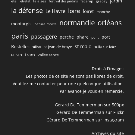
jardin
etel
gracay
falaises
fécamp
etretat
festival des jardins
la défense
loire
Le Havre
loiret
manche
normandie
orléans
montargis
nature morte
paris
passagère
perche
phare
port
pont
st malo
Rostellec
st jean de braye
sillon
sully sur loire
tram
vallee rance
talbert
Droit à l'image
:
Les photos de ce site ne sont pas libres de droit.
Veuillez me contacter pour une quelconque utilisation.
Par avance je vous en remercie.
Gérard De Temmerman sur 500px
Gérard De Temmerman sur Flickr
Gérard De Temmerman sur Instagram
Archives du site