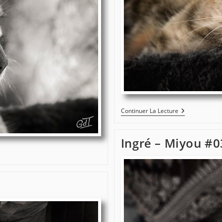
Ingré
Continuer La Lecture
–
Miyou
#6030
Ingré – Miyou #