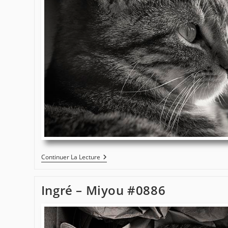
Ingré
Continuer La Lecture
–
Miyou
#1044
Ingré – Miyou #0886