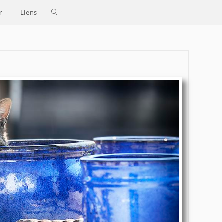
Toggle
r
Liens
website
search