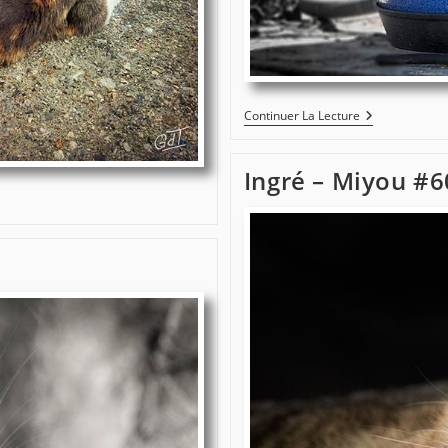
Le
Continuer La Lecture
Chat
Pot
Ingré – Miyou #