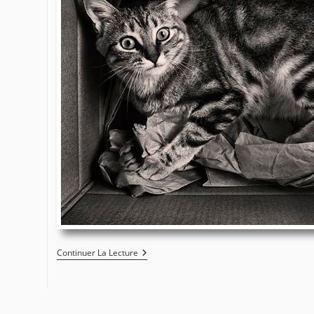
Ingré
Continuer La Lecture
–
Miyou
#0886