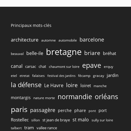
Principaux mots-clés
barcelone
architecture
automne
automobile
bretagne
briare
belle-ile
bréhat
beauval
epave
canal
carsac
chat
chaumont sur loire
erquy
jardin
etel
gracay
falaises
fécamp
etretat
festival des jardins
la défense
loire
Le Havre
loiret
manche
normandie
orléans
montargis
nature morte
paris
passagère
perche
phare
port
pont
st malo
Rostellec
st jean de braye
sillon
sully sur loire
tram
vallee rance
talbert