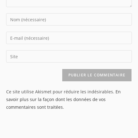
Enter
your
name
Enter
or
your
username
email
Saisir
to
address
l’URL
comment
to
de
comment
votre
site
Ce site utilise Akismet pour réduire les indésirables.
En
(facultatif)
savoir plus sur la façon dont les données de vos
commentaires sont traitées
.