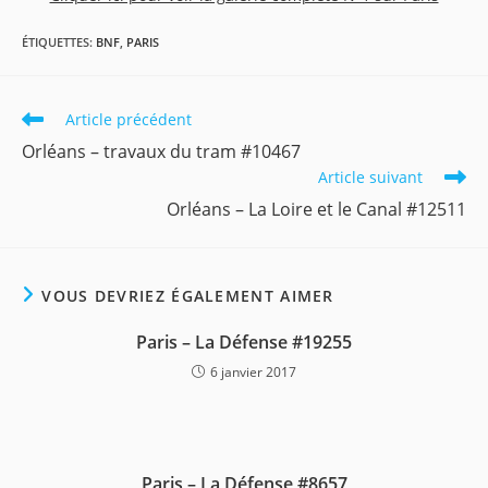
ÉTIQUETTES
:
BNF
,
PARIS
Read
Article précédent
more
Orléans – travaux du tram #10467
articles
Article suivant
Orléans – La Loire et le Canal #12511
VOUS DEVRIEZ ÉGALEMENT AIMER
Paris – La Défense #19255
6 janvier 2017
Paris – La Défense #8657