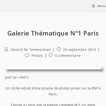
Skip
Menu
to
content
Galerie Thématique N°1 Paris
Auteur/autrice
Publication
Gérard De Temmerman
20 septembre 2010
de
publiée :
Post
Commentaires
Photos
0 commentaire
la
category:
de
publication :
la
publication :
[exif id= »360″]
Un cliché extrait d’une dizaine de photos prises sur la BNF à
Paris.
Cliquer ici pour voir la galerie complète N°1 sur Paris