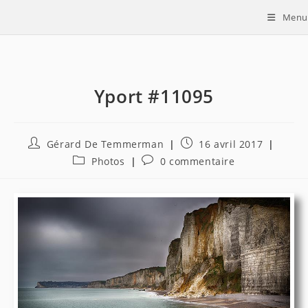
Skip
Menu
to
content
Yport #11095
Auteur/autrice
Publication
Gérard De Temmerman
16 avril 2017
de
publiée :
Post
Commentaires
Photos
0 commentaire
la
category:
de
publication :
la
publication :