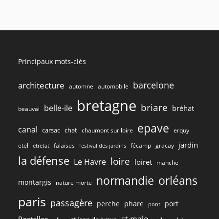
Principaux mots-clés
barcelone
architecture
automne
automobile
bretagne
briare
belle-ile
bréhat
beauval
epave
canal
carsac
chat
chaumont sur loire
erquy
jardin
etel
gracay
falaises
fécamp
etretat
festival des jardins
la défense
loire
Le Havre
loiret
manche
normandie
orléans
montargis
nature morte
paris
passagère
perche
phare
port
pont
st malo
Rostellec