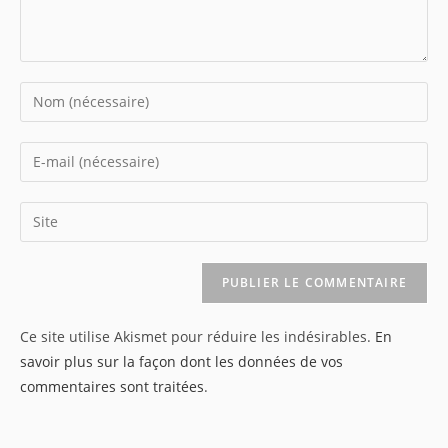
Enter
your
name
Enter
or
your
username
email
Saisir
to
address
l’URL
comment
to
de
comment
votre
site
Ce site utilise Akismet pour réduire les indésirables.
En
(facultatif)
savoir plus sur la façon dont les données de vos
commentaires sont traitées
.