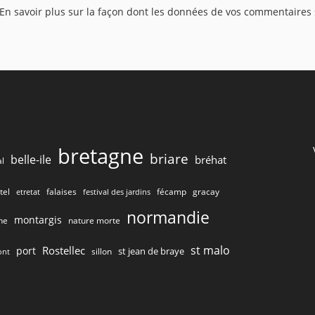
En savoir plus sur la façon dont les données de vos commentaires 
comment
(fa
bretagne
briare
belle-ile
bréhat
l
tel
gracay
falaises
fécamp
etretat
festival des jardins
normandie
montargis
he
nature morte
st malo
Rostellec
port
st jean de braye
sillon
ont