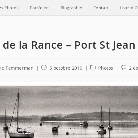
es Photos
Portfolios
Biographie
Contact
Livre d’O
 de la Rance – Port St Jea
ice
Publication
Post
Commen
 De Temmerman
5 octobre 2010
Photos
2 c
publiée :
category:
de
la
:
publica