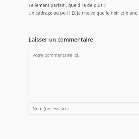
Tellement parfait.. que dire de plus ?
Un cadrage au poil ! Et je trouve que le noir et blan
Laisser un commentaire
Comment
Enter
your
name
or
username