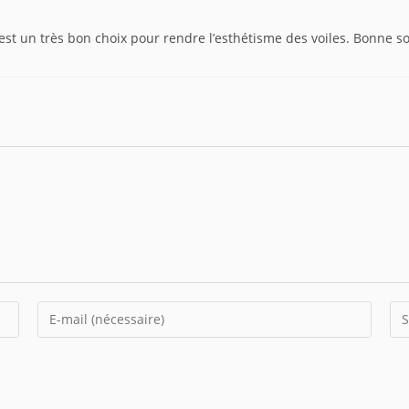
c est un très bon choix pour rendre l’esthétisme des voiles. Bonne s
Enter
Sai
your
l’U
email
de
address
vot
to
sit