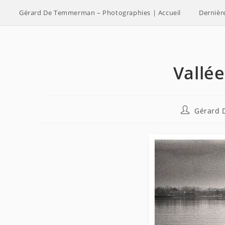
Skip
Gérard De Temmerman – Photographies | Accueil
Dernièr
to
content
Vallée
Auteur/autr
Gérard
de
la
publication 