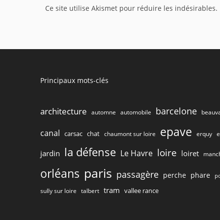
Ce site utilise Akismet pour réduire les indésirables.
to
comment
Principaux mots-clés
barcelone
architecture
beauva
automne
automobile
epave
canal
carsac
chat
chaumont sur loire
e
erquy
la défense
loire
Le Havre
jardin
loiret
manc
paris
orléans
passagère
perche
phare
p
tram
vallee rance
talbert
sully sur loire