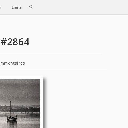
Toggle
r
Liens
website
search
n #2864
taires
ommentaires
tion :