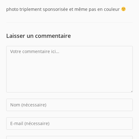
photo triplement sponsorisée et même pas en couleur
Laisser un commentaire
Comment
Enter
your
name
Enter
or
your
username
email