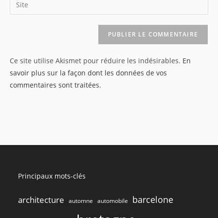
Saisir
to
address
l’URL
comment
to
de
comment
votre
site
Ce site utilise Akismet pour réduire les indésirables.
En
(facultatif)
savoir plus sur la façon dont les données de vos
commentaires sont traitées
.
Principaux mots-clés
barcelone
architecture
automne
automobile