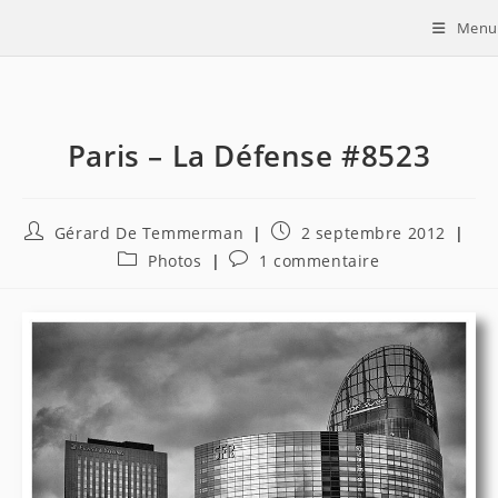
Skip
Menu
to
content
Paris – La Défense #8523
Auteur/autrice
Publication
Gérard De Temmerman
2 septembre 2012
de
publiée :
Post
Commentaires
Photos
1 commentaire
la
category:
de
publication :
la
publication :