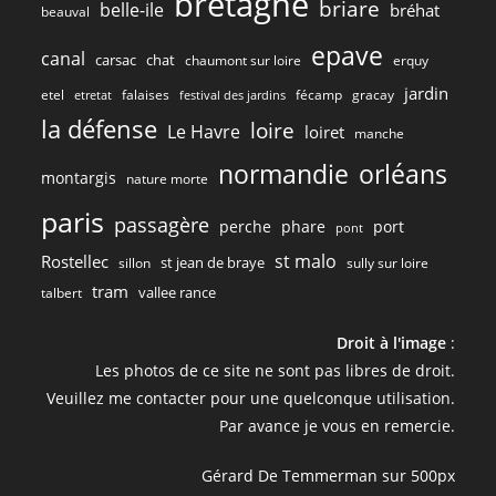
bretagne
briare
belle-ile
bréhat
beauval
epave
canal
carsac
chat
chaumont sur loire
erquy
jardin
etel
gracay
falaises
fécamp
etretat
festival des jardins
la défense
loire
Le Havre
loiret
manche
normandie
orléans
montargis
nature morte
paris
passagère
perche
phare
port
pont
st malo
Rostellec
st jean de braye
sillon
sully sur loire
tram
vallee rance
talbert
Droit à l'image
:
Les photos de ce site ne sont pas libres de droit.
Veuillez me contacter pour une quelconque utilisation.
Par avance je vous en remercie.
Gérard De Temmerman sur 500px