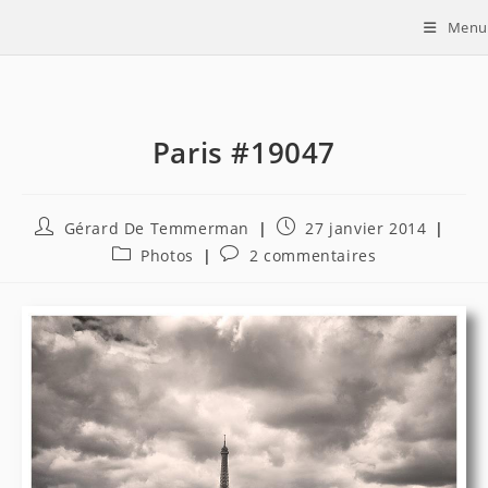
Skip
Menu
to
content
Paris #19047
Auteur/autrice
Publication
Gérard De Temmerman
27 janvier 2014
de
publiée :
Post
Commentaires
Photos
2 commentaires
la
category:
de
publication :
la
publication :