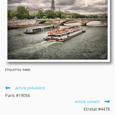
ÉTIQUETTES
:
PARIS
Read
Article précédent
more
Paris #19056
articles
Article suivant
Etretat #4478