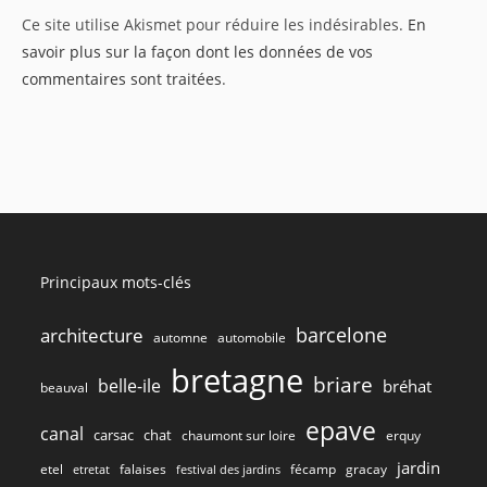
Ce site utilise Akismet pour réduire les indésirables.
En
(facultatif)
savoir plus sur la façon dont les données de vos
commentaires sont traitées
.
Principaux mots-clés
barcelone
architecture
automne
automobile
bretagne
briare
belle-ile
bréhat
beauval
epave
canal
carsac
chat
chaumont sur loire
erquy
jardin
etel
gracay
falaises
fécamp
etretat
festival des jardins