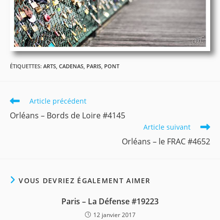
ÉTIQUETTES
:
ARTS
,
CADENAS
,
PARIS
,
PONT
Read
Article précédent
more
Orléans – Bords de Loire #4145
articles
Article suivant
Orléans – le FRAC #4652
VOUS DEVRIEZ ÉGALEMENT AIMER
Paris – La Défense #19223
12 janvier 2017