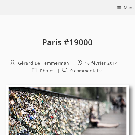
Skip
Menu
to
content
Paris #19000
Auteur/autrice
Publication
Gérard De Temmerman
16 février 2014
de
publiée :
Post
Commentaires
Photos
0 commentaire
la
category:
de
publication :
la
publication :