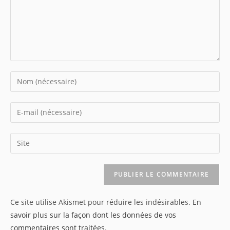
Enter
your
name
Enter
or
your
username
email
Saisir
to
address
l’URL
comment
to
de
comment
votre
site
Ce site utilise Akismet pour réduire les indésirables.
En
(facultatif)
savoir plus sur la façon dont les données de vos
commentaires sont traitées
.