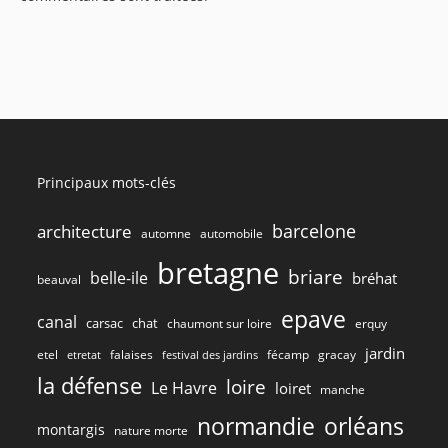
Principaux mots-clés
barcelone
architecture
automne
automobile
bretagne
briare
belle-ile
bréhat
beauval
epave
canal
carsac
chat
chaumont sur loire
erquy
jardin
etel
gracay
falaises
fécamp
etretat
festival des jardins
la défense
loire
Le Havre
loiret
manche
normandie
orléans
montargis
nature morte