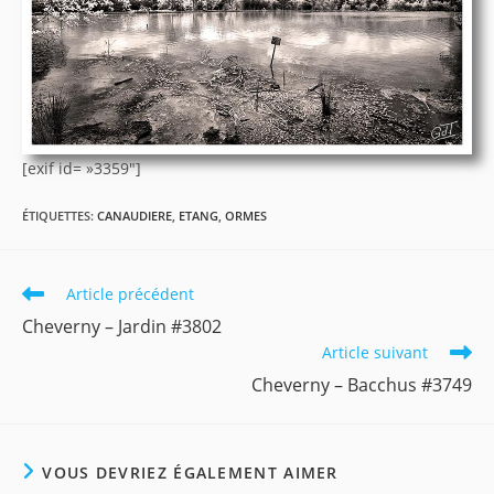
[exif id= »3359″]
ÉTIQUETTES
:
CANAUDIERE
,
ETANG
,
ORMES
Read
Article précédent
more
Cheverny – Jardin #3802
articles
Article suivant
Cheverny – Bacchus #3749
VOUS DEVRIEZ ÉGALEMENT AIMER