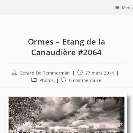
Skip
Menu
to
content
Ormes – Etang de la
Canaudière #2064
Auteur/autrice
Publication
Gérard De Temmerman
27 mars 2014
de
publiée :
Post
Commentaires
Photos
0 commentaire
la
category:
de
publication :
la
publication :