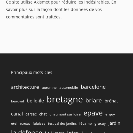
Ce site utilise Akismet pour réduire les indésirables.
En
(facultatif)
savoir plus sur la façon dont les données de vos
commentaires sont traitées
.
Principaux mots-clés
barcelone
architecture
automne
automobile
bretagne
briare
belle-ile
bréhat
beauval
epave
canal
carsac
chat
chaumont sur loire
erquy
jardin
etel
gracay
falaises
fécamp
etretat
festival des jardins
la défense
loire