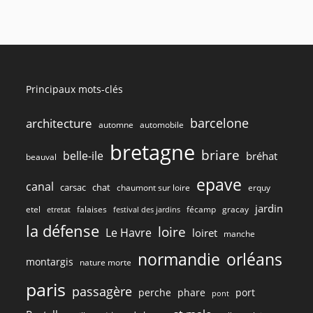
Principaux mots-clés
barcelone
architecture
automne
automobile
bretagne
briare
belle-ile
bréhat
beauval
epave
canal
carsac
chat
chaumont sur loire
erquy
jardin
etel
gracay
falaises
fécamp
etretat
festival des jardins
la défense
loire
Le Havre
loiret
manche
normandie
orléans
montargis
nature morte
paris
passagère
perche
phare
port
pont