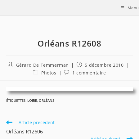
Skip
Menu
to
content
Orléans R12608
Auteur/autrice
Publication
Gérard De Temmerman
5 décembre 2010
de
publiée :
Post
Commentaires
Photos
1 commentaire
la
category:
de
publication :
la
publication :
ÉTIQUETTES
:
LOIRE
,
ORLÉANS
Read
Article précédent
more
Orléans R12606
articles
Article suivant