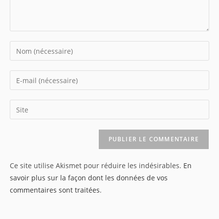
Enter
your
name
Enter
or
your
username
email
Saisir
to
address
l’URL
comment
to
de
comment
votre
site
Ce site utilise Akismet pour réduire les indésirables.
En
(facultatif)
savoir plus sur la façon dont les données de vos
commentaires sont traitées
.