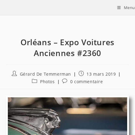
Skip
Menu
to
content
Orléans – Expo Voitures
Anciennes #2360
Auteur/autrice
Publication
Gérard De Temmerman
13 mars 2019
de
publiée :
Post
Commentaires
Photos
0 commentaire
la
category:
de
publication :
la
publication :