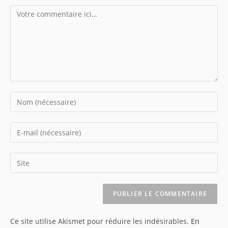
Comment
Enter
your
name
Enter
or
your
username
email
Saisir
to
address
l’URL
comment
to
de
comment
votre
site
Ce site utilise Akismet pour réduire les indésirables.
En
(facultatif)