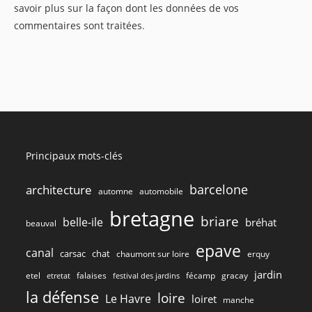
savoir plus sur la façon dont les données de vos
commentaires sont traitées
.
Principaux mots-clés
barcelone
architecture
automne
automobile
bretagne
briare
belle-ile
bréhat
beauval
epave
canal
carsac
chat
chaumont sur loire
erquy
jardin
etel
gracay
falaises
fécamp
etretat
festival des jardins
la défense
loire
Le Havre
loiret
manche