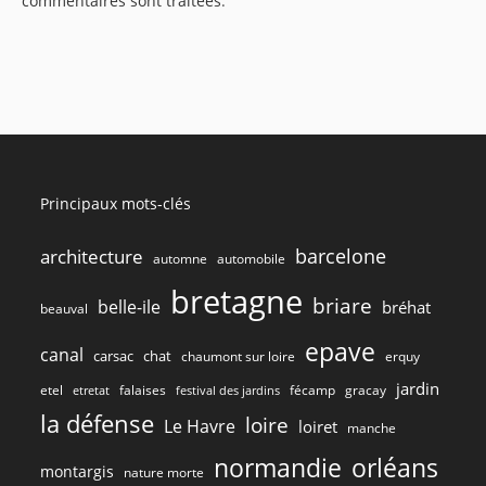
commentaires sont traitées
.
Principaux mots-clés
barcelone
architecture
automne
automobile
bretagne
briare
belle-ile
bréhat
beauval
epave
canal
carsac
chat
chaumont sur loire
erquy
jardin
etel
gracay
falaises
fécamp
etretat
festival des jardins
la défense
loire
Le Havre
loiret
manche
normandie
orléans
montargis
nature morte