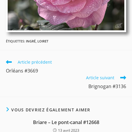
ÉTIQUETTES
:
INGRÉ
,
LOIRET
Read
Article précédent
more
Orléans #3669
articles
Article suivant
Brignogan #3136
VOUS DEVRIEZ ÉGALEMENT AIMER
Briare – Le pont-canal #12668
13 avril 2023