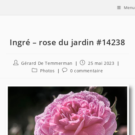
Skip
Menu
to
content
Ingré – rose du jardin #14238
Auteur/autrice
Publication
Gérard De Temmerman
25 mai 2023
de
publiée :
Post
Commentaires
Photos
0 commentaire
la
category:
de
publication :
la
publication :