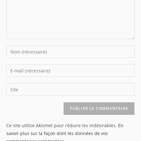
Enter
your
name
Enter
or
your
username
email
Saisir
to
address
l’URL
comment
to
de
comment
votre
site
Ce site utilise Akismet pour réduire les indésirables.
En
(facultatif)
savoir plus sur la façon dont les données de vos