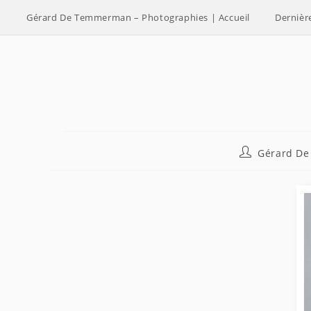
Skip
Gérard De Temmerman – Photographies | Accueil
Dernièr
to
content
Auteur/autric
Gérard D
de
la
publication :