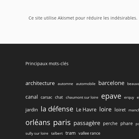
or
username
Ce site utilise Akismet pour réduire les indésirables.
to
comment
Principaux mots-clés
barcelone
architecture
beauva
automne
automobile
epave
canal
carsac
chat
chaumont sur loire
e
erquy
la défense
loire
Le Havre
jardin
loiret
manc
paris
orléans
passagère
perche
phare
p
tram
vallee rance
talbert
sully sur loire