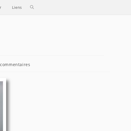
Toggle
r
Liens
website
search
entaires
 commentaires
cation :