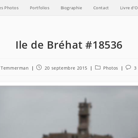
es Photos
Portfolios
Biographie
Contact
Livre d’O
Ile de Bréhat #18536
e
Publication
Post
Comm
e Temmerman
20 septembre 2015
Photos
3
publiée :
category:
de
la
publi