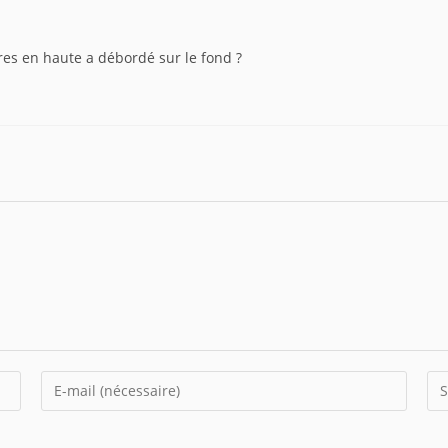
rres en haute a débordé sur le fond ?
Enter
Sai
your
l’U
email
de