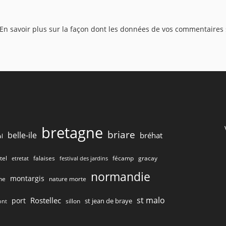
address
vot
to
sit
En savoir plus sur la façon dont les données de vos commentaires 
comment
(fa
bretagne
briare
belle-ile
bréhat
l
tel
gracay
falaises
fécamp
etretat
festival des jardins
normandie
montargis
he
nature morte
st malo
Rostellec
port
st jean de braye
sillon
ont