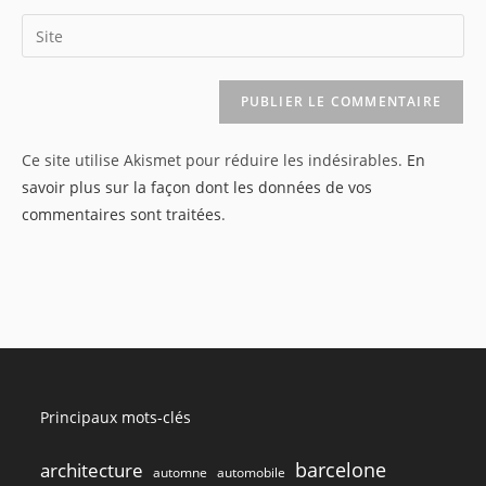
username
email
Saisir
to
address
l’URL
comment
to
de
comment
votre
site
Ce site utilise Akismet pour réduire les indésirables.
En
(facultatif)
savoir plus sur la façon dont les données de vos
commentaires sont traitées
.
Principaux mots-clés
barcelone
architecture
automne
automobile