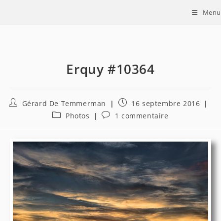
Skip
Menu
to
content
Erquy #10364
Auteur/autrice
Publication
Gérard De Temmerman
16 septembre 2016
de
publiée :
Post
Commentaires
Photos
1 commentaire
la
category:
de
publication :
la
publication :