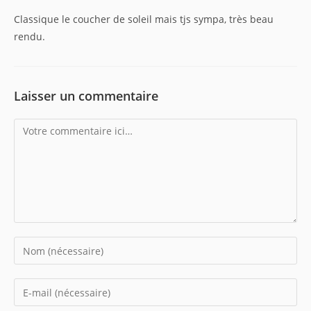
Classique le coucher de soleil mais tjs sympa, très beau
rendu.
Laisser un commentaire
Comment
Enter
your
name
Enter
or
your