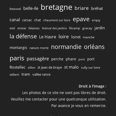
bretagne
briare
belle-ile
bréhat
beauval
epave
canal
carsac
chat
chaumont sur loire
erquy
jardin
etel
gracay
falaises
fécamp
etretat
festival des jardins
la défense
loire
Le Havre
loiret
manche
normandie
orléans
montargis
nature morte
paris
passagère
perche
phare
port
pont
st malo
Rostellec
st jean de braye
sillon
sully sur loire
tram
vallee rance
talbert
Droit à l'image
:
Les photos de ce site ne sont pas libres de droit.
Veuillez me contacter pour une quelconque utilisation.
Par avance je vous en remercie.