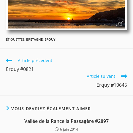
ÉTIQUETTES
:
BRETAGNE
,
ERQUY
Read
Article précédent
more
Erquy #0821
articles
Article suivant
Erquy #10645
VOUS DEVRIEZ ÉGALEMENT AIMER
Vallée de la Rance la Passagère #2897
6 juin 2014