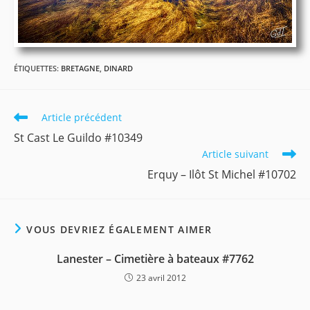
ÉTIQUETTES
:
BRETAGNE
,
DINARD
Read
Article précédent
more
St Cast Le Guildo #10349
articles
Article suivant
Erquy – Ilôt St Michel #10702
VOUS DEVRIEZ ÉGALEMENT AIMER
Lanester – Cimetière à bateaux #7762
23 avril 2012