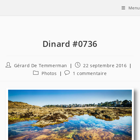
Skip
Menu
to
content
Dinard #0736
Auteur/autrice
Publication
Gérard De Temmerman
22 septembre 2016
de
publiée :
Post
Commentaires
Photos
1 commentaire
la
category:
de
publication :
la
publication :