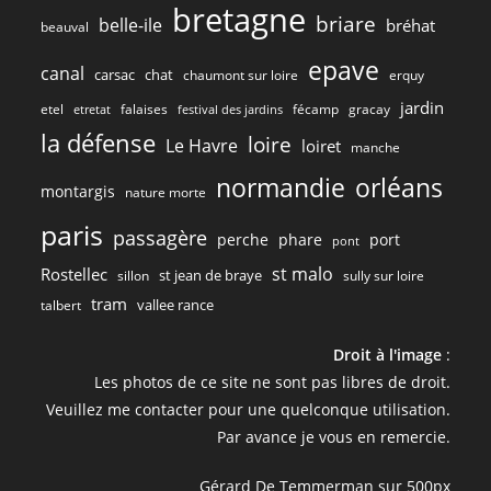
bretagne
briare
belle-ile
bréhat
beauval
epave
canal
carsac
chat
chaumont sur loire
erquy
jardin
etel
gracay
falaises
fécamp
etretat
festival des jardins
la défense
loire
Le Havre
loiret
manche
normandie
orléans
montargis
nature morte
paris
passagère
perche
phare
port
pont
st malo
Rostellec
st jean de braye
sillon
sully sur loire
tram
vallee rance
talbert
Droit à l'image
:
Les photos de ce site ne sont pas libres de droit.
Veuillez me contacter pour une quelconque utilisation.
Par avance je vous en remercie.
Gérard De Temmerman sur 500px