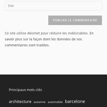
email
Saisir
to
address
l’URL
comment
to
de
comment
votre
site
Ce site utilise Akismet pour réduire les indésirables.
En
(facultatif)
savoir plus sur la façon dont les données de vos
commentaires sont traitées
.
Principaux mots-clés
barcelone
architecture
automne
automobile