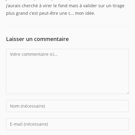
j’aurais cherché à virer le fond mais à valider sur un tirage
plus grand c’est peut-être une c… mon idée.
Laisser un commentaire
Comment
Enter
your
name
Enter
or
your
username