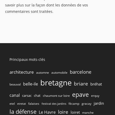
savoir plus sur la façon dont les données de vos
commentaires sont traitées
.
Principaux mots-clés
barcelone
architecture
automne
automobile
bretagne
briare
belle-ile
bréhat
beauval
epave
canal
carsac
chat
chaumont sur loire
erquy
jardin
etel
gracay
falaises
fécamp
etretat
festival des jardins
la défense
loire
Le Havre
loiret
manche