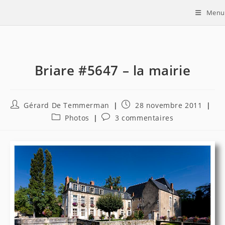
Skip
Menu
to
content
Briare #5647 – la mairie
Auteur/autrice
Publication
Gérard De Temmerman
28 novembre 2011
de
publiée :
Post
Commentaires
Photos
3 commentaires
la
category:
de
publication :
la
publication :