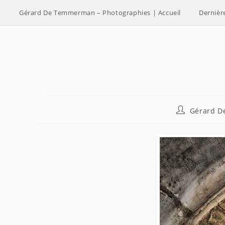
Skip
Gérard De Temmerman – Photographies | Accueil
Dernièr
to
content
Auteur/autri
Gérard 
de
la
publication :