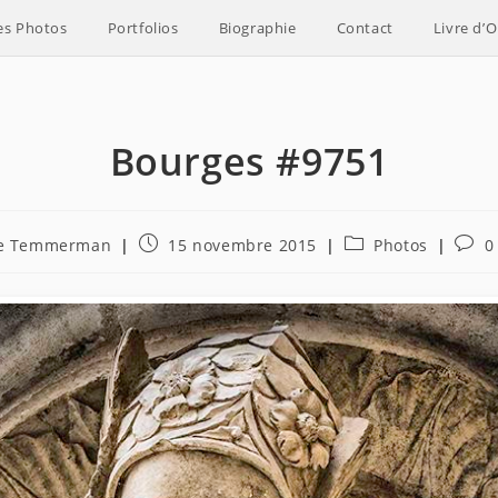
es Photos
Portfolios
Biographie
Contact
Livre d’O
Bourges #9751
ce
Publication
Post
Comm
De Temmerman
15 novembre 2015
Photos
0
publiée :
category:
de
la
publi