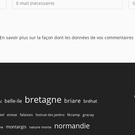
Enter
Sai
your
l’U
email
de
address
vot
to
sit
En savoir plus sur la façon dont les données de vos commentaires 
comment
(fa
bretagne
briare
belle-ile
bréhat
l
tel
gracay
falaises
fécamp
etretat
festival des jardins
normandie
montargis
he
nature morte