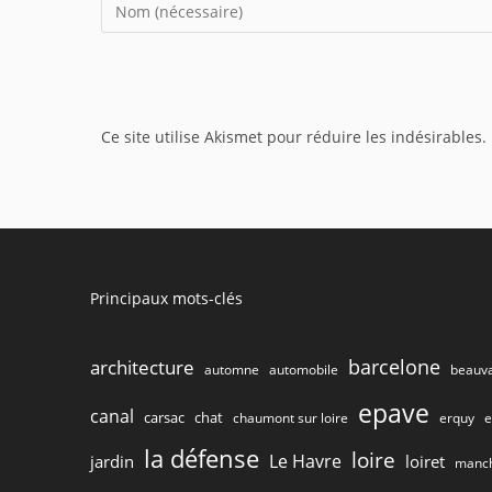
Enter
your
name
or
username
Ce site utilise Akismet pour réduire les indésirables.
to
comment
Principaux mots-clés
barcelone
architecture
beauva
automne
automobile
epave
canal
carsac
chat
chaumont sur loire
e
erquy
la défense
loire
Le Havre
jardin
loiret
manc