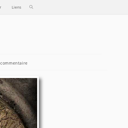
Toggle
r
Liens
website
search
entaires
 commentaire
cation :