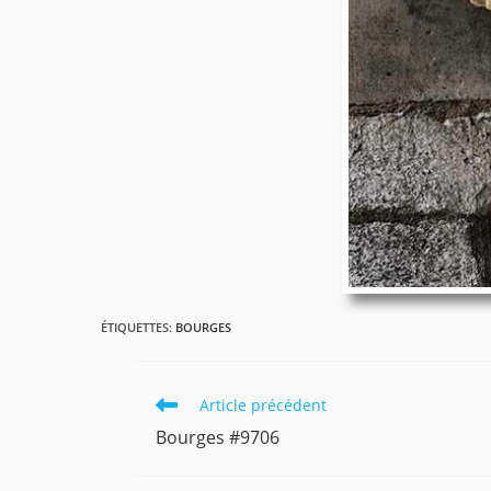
ÉTIQUETTES
:
BOURGES
Read
Article précédent
more
Bourges #9706
articles