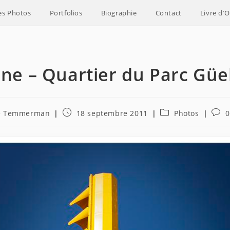
es Photos
Portfolios
Biographie
Contact
Livre d’O
ne – Quartier du Parc Güe
e
Publication
Post
Comm
e Temmerman
18 septembre 2011
Photos
0
publiée :
category:
de
la
publi