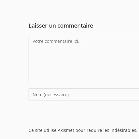
Laisser un commentaire
Comment
Enter
your
name
or
username
Ce site utilise Akismet pour réduire les indésirables.
to
comment