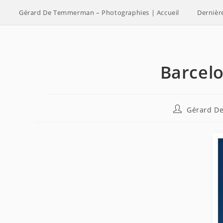
Skip
Gérard De Temmerman – Photographies | Accueil
Dernièr
to
content
Barcelo
Auteur/autric
Gérard D
de
la
publication :