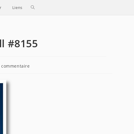
Toggle
r
Liens
website
search
ll #8155
entaires
 commentaire
cation :