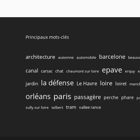
Principaux mots-clés
barcelone
architecture
beauva
automne
automobile
epave
canal
carsac
chat
chaumont sur loire
e
erquy
la défense
loire
Le Havre
jardin
loiret
manc
paris
orléans
passagère
perche
phare
p
tram
vallee rance
talbert
sully sur loire