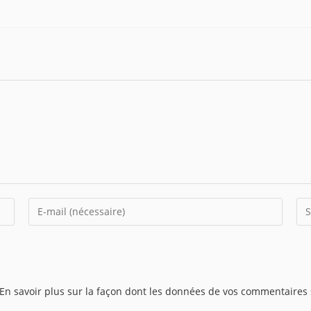
Enter
Sai
your
l’U
email
de
address
vot
to
sit
En savoir plus sur la façon dont les données de vos commentaires 
comment
(fa