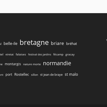
bretagne
briare
belle-ile
bréhat
l
tel
gracay
falaises
fécamp
etretat
festival des jardins
normandie
montargis
he
nature morte
st malo
Rostellec
port
st jean de braye
sillon
ont