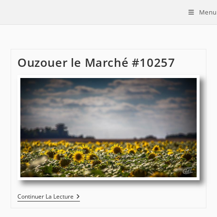
Skip
Menu
to
content
Ouzouer le Marché #10257
Ouzouer
Continuer La Lecture
Le
Marché