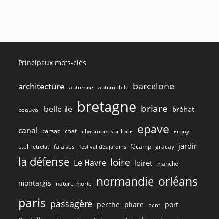
#10257
Principaux mots-clés
barcelone
architecture
automne
automobile
bretagne
briare
belle-ile
bréhat
beauval
epave
canal
carsac
chat
chaumont sur loire
erquy
jardin
etel
gracay
falaises
fécamp
etretat
festival des jardins
la défense
loire
Le Havre
loiret
manche
normandie
orléans
montargis
nature morte
paris
passagère
perche
phare
port
pont