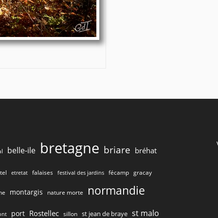
bretagne
briare
belle-ile
bréhat
l
tel
gracay
falaises
fécamp
etretat
festival des jardins
normandie
montargis
he
nature morte
st malo
Rostellec
port
st jean de braye
sillon
ont