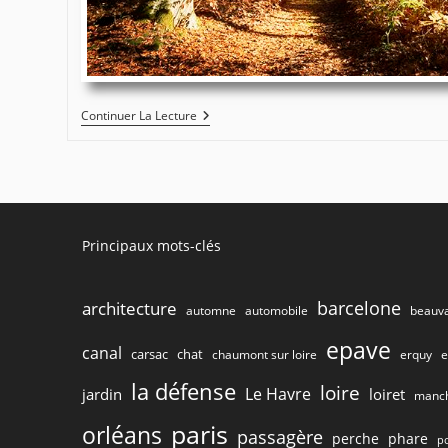
Parc
Continuer La Lecture
Château
La
Ferté
St
Aubin
#0903
Principaux mots-clés
barcelone
architecture
beauva
automne
automobile
epave
canal
carsac
chat
chaumont sur loire
e
erquy
la défense
loire
Le Havre
jardin
loiret
manc
paris
orléans
passagère
perche
phare
p