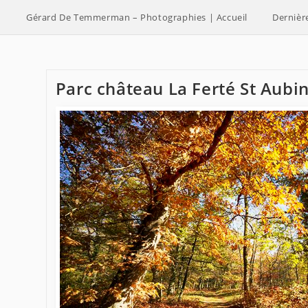
Skip
Gérard De Temmerman – Photographies | Accueil
Dernièr
to
content
Parc château La Ferté St Aubi