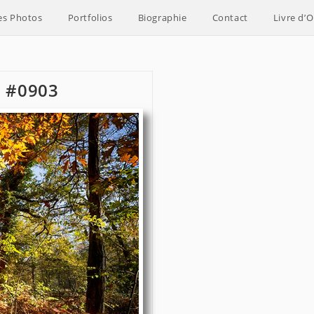
es Photos
Portfolios
Biographie
Contact
Livre d’O
n #0903