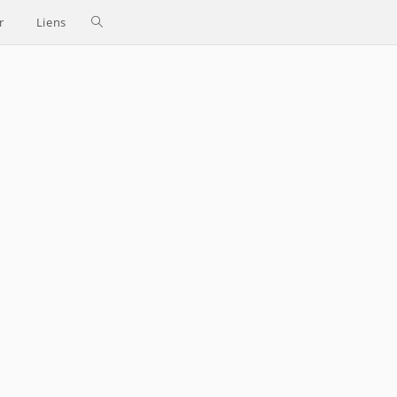
Toggle
r
Liens
website
search