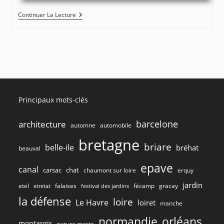
Penmarc’h
Continuer La Lecture
–
Au
Pied
Du
Phare
D’Eckmühl
#10070
Principaux mots-clés
barcelone
architecture
automne
automobile
bretagne
briare
belle-ile
bréhat
beauval
epave
canal
carsac
chat
chaumont sur loire
erquy
jardin
etel
gracay
falaises
fécamp
etretat
festival des jardins
la défense
loire
Le Havre
loiret
manche
normandie
orléans
montargis
nature morte