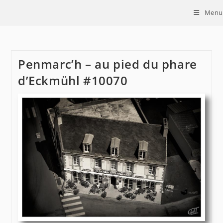
Skip
Menu
to
content
Penmarc’h – au pied du phare
d’Eckmühl #10070