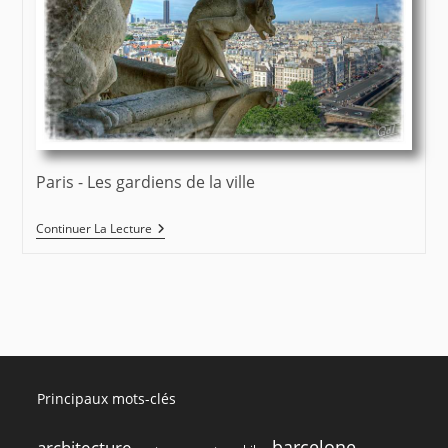
Paris - Les gardiens de la ville
Paris
Continuer La Lecture
–
Les
Gardiens
De
La
Ville
Principaux mots-clés
barcelone
architecture