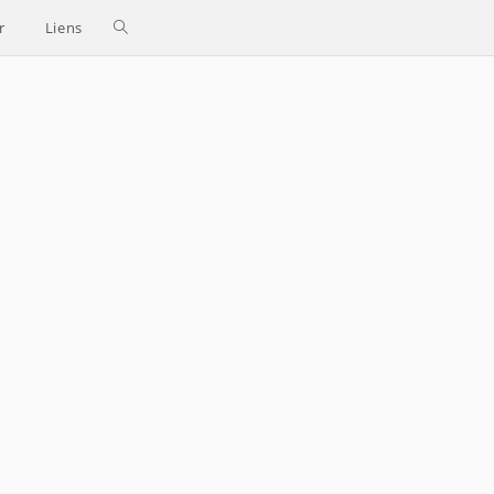
Toggle
r
Liens
website
search