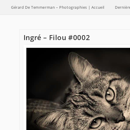
Skip
Gérard De Temmerman – Photographies | Accueil
Dernièr
to
content
Ingré – Filou #0002