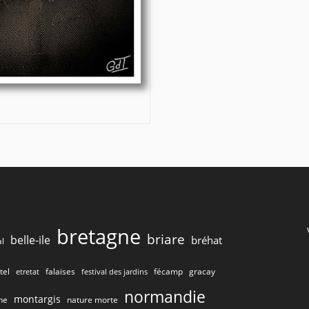
bretagne
briare
belle-ile
bréhat
l
tel
gracay
falaises
fécamp
etretat
festival des jardins
normandie
montargis
he
nature morte