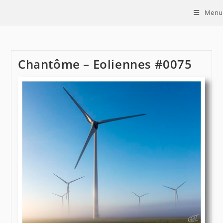
Skip
Menu
to
content
Chantôme – Eoliennes #0075