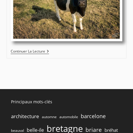
Fécamp
Continuer La Lecture
–
Les
Vaches
Et
Les
Eoliennes
#4332
Principaux mots-clés
barcelone
architecture
automne
automobile
bretagne
briare
belle-ile
bréhat
beauval