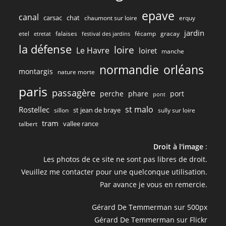
epave
canal
carsac
chat
chaumont sur loire
erquy
jardin
etel
gracay
falaises
fécamp
etretat
festival des jardins
la défense
loire
Le Havre
loiret
manche
normandie
orléans
montargis
nature morte
paris
passagère
perche
phare
port
pont
st malo
Rostellec
st jean de braye
sillon
sully sur loire
tram
vallee rance
talbert
Droit à l'image
:
Les photos de ce site ne sont pas libres de droit.
Veuillez me contacter pour une quelconque utilisation.
Par avance je vous en remercie.
Gérard De Temmerman sur 500px
Gérard De Temmerman sur Flickr