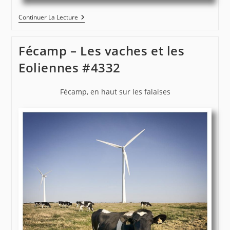
Beauce
Continuer La Lecture
–
En
Route
Fécamp – Les vaches et les
Pour
Le
Eoliennes #4332
Futur
Fécamp, en haut sur les falaises