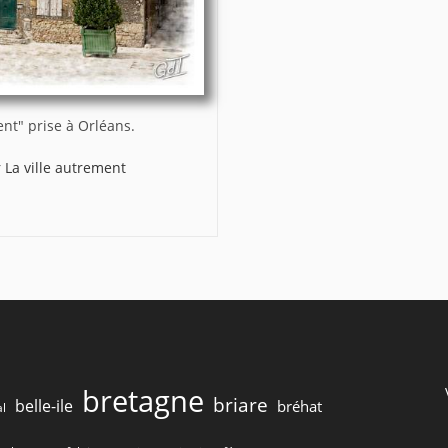
ent" prise à Orléans.
r La ville autrement
bretagne
briare
belle-ile
bréhat
l