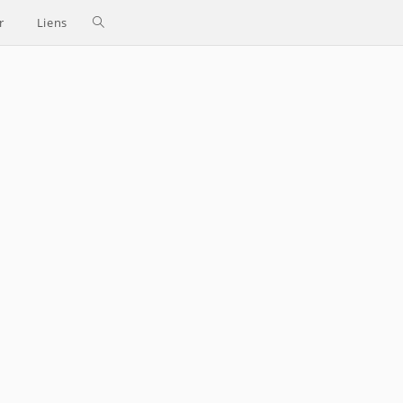
Toggle
r
Liens
website
search