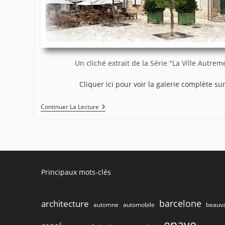
Un cliché extrait de la Série "La Ville Autrem
Cliquer ici pour voir la galerie complète su
Galerie
Continuer La Lecture
Thématique
:
La
Ville
Autrement
Principaux mots-clés
barcelone
architecture
beauva
automne
automobile
epave