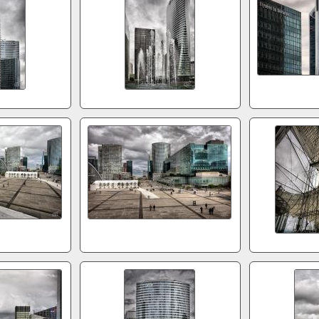
96
5d2005
22
5d2023