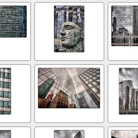
43
5d1424
40
5d1919